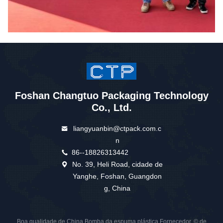
Foshan Changtuo Packaging Technology
Co., Ltd.
liangyuanbin@ctpack.com.c
n
86--18826313442
No. 39, Heli Road, cidade de
Yanghe, Foshan, Guangdon
g, China
Boa qualidade de China Bomba da espuma plástica Fornecedor. © de